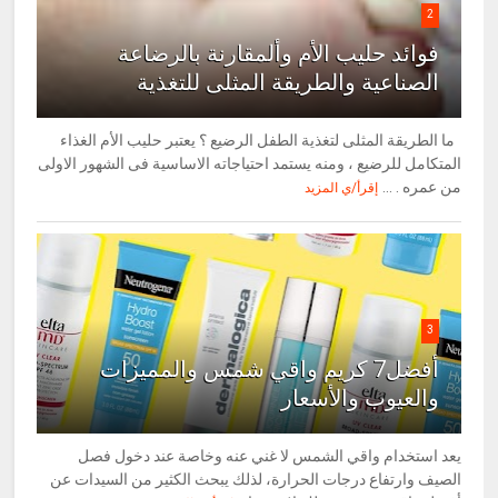
2
فوائد حليب الأم وألمقارنة بالرضاعة
الصناعية والطريقة المثلى للتغذية
ما الطريقة المثلى لتغذية الطفل الرضيع ؟ يعتبر حليب الأم الغذاء
المتكامل للرضيع ، ومنه يستمد احتياجاته الاساسية فى الشهور الاولى
من عمره . ...
إقرأ/ي المزيد
3
أفضل7 كريم واقي شمس والمميزات
والعيوب والأسعار
يعد استخدام واقي الشمس لا غني عنه وخاصة عند دخول فصل
الصيف وارتفاع درجات الحرارة، لذلك يبحث الكثير من السيدات عن