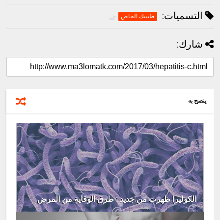
التسميات:
طبيبك الخاص
شارك:
ينصح به
الكوليرا ظهرت من جديد : طرق الوقاية من المرض