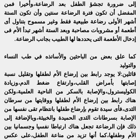
إلى ضرورة تجشؤ الطفل بعد الرضاعة،وأخيرا فمن
المفضل أن تكون فترة الرضاعة سنتين وأن تكون الستة
أشهر الأولى رضاعة طبيعية فقط وغير مسموح بتناول أى
أطعمة أو مشروبات مصاحبة وبعد الستة أشهر تبدأ الأم فى
إدخال الأطعمة التى يحددها لها الطبيب بجانب الرضاعة.
كما علق بعض من الباحثين والأساتذه في طب النساء
والتوليد
قائلين:لا يوجد رابط بين إرضاع الأم لطفلها وتقليل نسبة
إصابتها بأمراض القلب،وارتفاع ضغط الدم،وزيادة
الكوليسترول،والإصابة بالسكر من الناحية العلمية،ولكن
هناك رابط بين إرضاع الأم لطفلها ووقايتها من سرطان
الثدى،فأى سيدة تقوم بإرضاع طفلها بانتظام تقى نفسها من
الإصابة بسرطانات الثدى الحميدة والخبيثة،وبالإضافة إلى
ذلك فإن الرضاعة تجعل هناك ارتباطا نفسيا وجسمانيا بين
الأم وطفلها،كما أنها تزيد من مناعة الطفل،على عكس