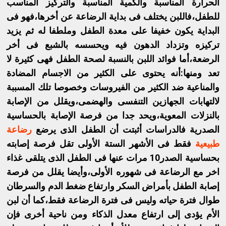
الحرارة المناسبة والكمية المناسبة والتركيز المناسب
للطفل،فاللبن يختلف فى بداية الرضاعة عن أخرها،فهو فى
البداية يكون خفيفا على معدة الطفل وملطفا له ثم يزيد
تركيزه وتزداد الدهون فيه ويحسسه بالشبع فى أخر
الرضعة،أما فوائد اللبن بالنسبة لصحة الطفل فهى كثيرة لا
تعد ومنها:أنه يحتوى على الكثير من الاجسام المضادة
والمناعية ضد الكثير من الفيروسات وخصوصا تلك المسببة
لالتهابات الجهازين التنفسى والهضمى،ويقلل من الإصابة
بالنزلات المعوية،ويحد جدا من فرصة الإصابة بالحساسية
الصدرية فالدراسات أثبتت أن الطفل الذى يرضع
رضاعة
طبيعية
فقط فى الأشهر الستة الأولى تقل فرصة إصابته
بحساسية الصدر10 مرات عنها فى الطفل الذى يتلقى غذاء
اخر مع الرضاعة فى شهوره الأولى،وأيضا يقلل من فرصة
إصابة الطفل بأمراض السكر وارتفاع ضغط الدم والسرطان
طوال فترة حياته وليس فى فترة الرضاعة فقط،كما أن لبن
الأم يؤدى إلى ارتفاع معدل الذكاء ومن ناحية أخرى فإن