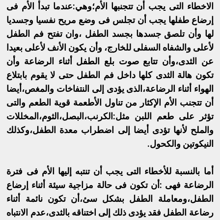
الاخطاء التى يجب أن تتجنبها الأم؛وهي:عندما تبدأ الأم فى
إرضاع طفلها يجب أن تجلس فى وضع مريح نفسيا وجسديا
لها وأن تلصق جسدها بجسد الطفل ،وان تفتح فم الطفل
لأعلى والشفاه السفلى للخارج، وأن يكون الأنف لأعلى بعيدا
عن الثدى،وأن تتابع صوت بلع الطفل أثناء الرضاعة وأن
تكون هالة الثدى كلها داخل فم الطفل حتى لا يقوم بابتلاع
الهواء أثناء الرضاعة،الذى يؤدى إلى النتفاخات والمغص،أيضا
أن تتجنب الأم الإكثار من تناول الأطعمة قوية الطعم والتى
تؤثر على طعم اللبن مثل:الكرنب،البصل،الثوم،المخللات
والملح لأنها تؤدى أيضا إلى اضطراب معدة الطفل،وكذلك
النيكوتين والكحول.
أما بالنسبة للأخطاء التى يجب أن تنتبه إليها الأم فى فترة
الرضاعة فهى :أن تكون فى حالة مزاجية سيئة أثناء إرضاع
الطفل،ومعاملة الطفل بشكل سئ،أن تكون نائمة أثناء
رضاعة الطفل فقد يؤدى ذلك إلى اختناقه بالثدى،عدم الانتباه