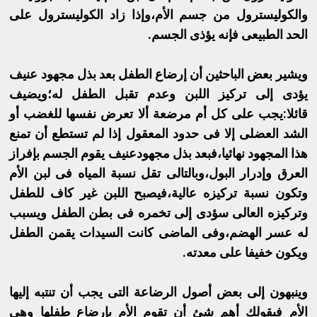
والكوليسترول من جسم الأم،وإذا زاد الكوليسترول على
الحد الطبيعى فإنه يؤذى الجسم.
ويشير بعض الباحثين أن إرضاع الطفل بعد بذل مجهود عنيف
يؤدى إلى تركيز اللبن وعدم تقبل الطفل له؛ويضيف
قائلا:يجب على كل أم مرضعة ألا تعرض نفسها للغضب أو
الشد العضلى إلا فى حدود المعقول إذا لم تستطع أن تمنع
هذا المجهود نهائيا،فبعد بذل مجهودعنيف يقوم الجسم بإفراز
العرق وإدرار البول،وبالتالى تقل نسبة المياه فى لبن الأم
وتكون نسبة تركيزه عالية،فيصبح اللبن غير كاف للطفل
وتركيزه العالى سؤدى إلى تخمره فى بطن الطفل ويسبب
له عسر الهضم،وفى الماضى كانت السيدات يقمن الطفل
ويكون خفيفا على معدته.
وينبهون إلى بعض أصول الرضاعة التى يجب أن تنتبه إليها
الأم فيقولك أهم شئ أن تقوم الأم بإرضاع طفلها وهى