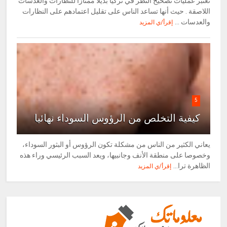
تعتبر عمليات تصحيح النظر في تركيا بديلا ممتازا للنظارات والعدسات
اللاصقة . حيث أنها تساعد الناس على تقليل اعتمادهم على النظارات
والعدسات ...
إقرأ/ي المزيد
5
كيفية التخلص من الرؤوس السوداء نهائيا
يعاني الكثير من الناس من مشكلة تكون الرؤوس أو البثور السوداء،
وخصوصا على منطقة الأنف وجانبيها، ويعد السبب الرئيسي وراء هذه
الظاهرة ترا...
إقرأ/ي المزيد