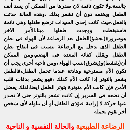
جالسة،ولا تكون نائمة لان صدرها من الممكن أن يسد أنف
الطفل ويخنقه دون أن تشعر بذلك ،وهذه الحالة حدثت
بالفعل،حيث كانت إحدى السيدات ترضع طفلها وهى نائمة
فاستيقظت ووجدت طفلها ميتا،الأمر الاخر
هوضرورة(تجشؤ)الطفل بعد الرضاعة لأن الهواء فى بطن
الطفل الذى يدخل مع الرضاعة يتسبب فى انتفاخ بطن
الطفل ويقلل كفائة المعدة فى الهضم،ومن الممكن
أن(يقشط)و(يشرق)بسب الهواء ،ومن ناحية أخرى يجب أن
تكون الأم مسترخية وهادئة عندما تحمل الطفل،فالطفل
يشعر بالتوتر إذا كانت الأم كذلك ،فهو يشعر بدقات قلب
الأمن فإن كانت الأم متوترة يتوتر الطفل ايضا،لذلك يفضل
أن تضعه فى السرير إن كانت تشعر بالتوتر حتى لا تصدر
عنها حركة لا إرادية فتؤذى الطفل،أو أن تناوله لأى شخص
أخر يقوم بحمله
الرضاعة الطبيعية
والحالة النفسية و الناحية