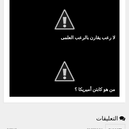
لا رعب يقارن بالرعب العلمى
من هو كابتن أميريكا ؟
التعليقات