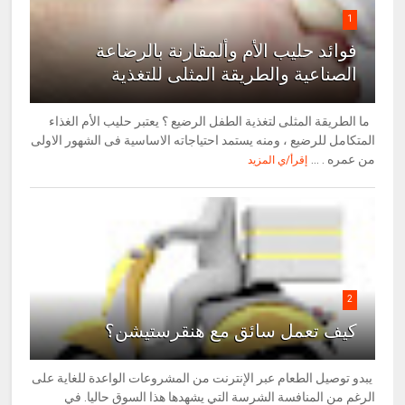
1
فوائد حليب الأم وألمقارنة بالرضاعة
الصناعية والطريقة المثلى للتغذية
ما الطريقة المثلى لتغذية الطفل الرضيع ؟ يعتبر حليب الأم الغذاء
المتكامل للرضيع ، ومنه يستمد احتياجاته الاساسية فى الشهور الاولى
من عمره . ...
إقرأ/ي المزيد
2
كيف تعمل سائق مع هنقرستيشن؟
يبدو توصيل الطعام عبر الإنترنت من المشروعات الواعدة للغاية على
الرغم من المنافسة الشرسة التي يشهدها هذا السوق حاليا. في