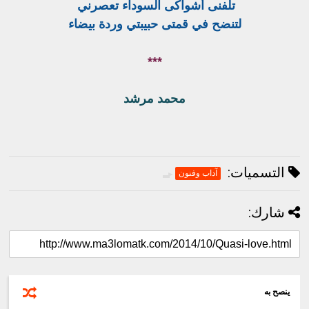
تلفنى أشواكى السوداء تعصرني
لتنضح في قمتى حبيبتي وردة بيضاء
***
محمد مرشد
التسميات:
آداب وفنون
شارك:
ينصح به