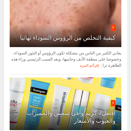
3
كيفية التخلص من الرؤوس السوداء نهائيا
يعاني الكثير من الناس من مشكلة تكون الرؤوس أو البثور السوداء،
وخصوصا على منطقة الأنف وجانبيها، ويعد السبب الرئيسي وراء هذه
الظاهرة ترا...
إقرأ/ي المزيد
4
أفضل7 كريم واقي شمس والمميزات
والعيوب والأسعار