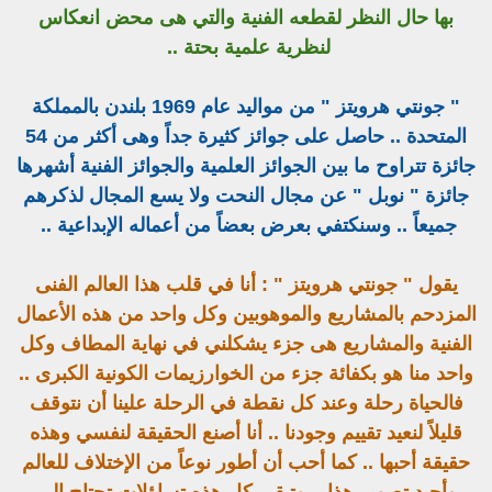
بها حال النظر لقطعه الفنية والتي هى محض انعكاس
لنظرية علمية بحتة ..
" جونتي هرويتز " من مواليد عام 1969 بلندن بالمملكة
المتحدة .. حاصل على جوائز كثيرة جداً وهى أكثر من 54
جائزة تتراوح ما بين الجوائز العلمية والجوائز الفنية أشهرها
جائزة " نوبل " عن مجال النحت ولا يسع المجال لذكرهم
جميعاً .. وسنكتفي بعرض بعضاً من أعماله الإبداعية ..
يقول " جونتي هرويتز " : أنا في قلب هذا العالم الفنى
المزدحم بالمشاريع والموهوبين وكل واحد من هذه الأعمال
الفنية والمشاريع هى جزء يشكلني في نهاية المطاف وكل
واحد منا هو بكفائة جزء من الخوارزيمات الكونية الكبرى ..
فالحياة رحلة وعند كل نقطة في الرحلة علينا أن نتوقف
قليلاً لنعيد تقييم وجودنا .. أنا أصنع الحقيقة لنفسي وهذه
حقيقة أحبها .. كما أحب أن أطور نوعاً من الإختلاف للعالم