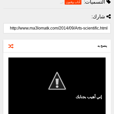
التسميات:
آداب وفنون
شارك:
ينصح به
إني أهيب بجنابك