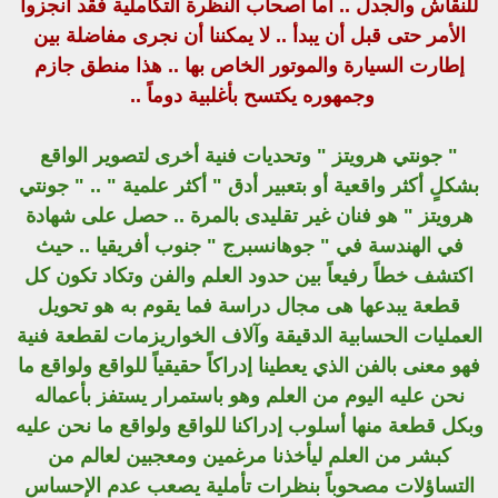
للنقاش والجدل .. أما أصحاب النظرة التكاملية فقد أنجزوا
الأمر حتى قبل أن يبدأ .. لا يمكننا أن نجرى مفاضلة بين
إطارت السيارة والموتور الخاص بها .. هذا منطق جازم
وجمهوره يكتسح بأغلبية دوماً ..
" جونتي هرويتز " وتحديات فنية أخرى لتصوير الواقع
بشكلٍ أكثر واقعية أو بتعبير أدق " أكثر علمية " .. " جونتي
هرويتز " هو فنان غير تقليدى بالمرة .. حصل على شهادة
في الهندسة في " جوهانسبرج " جنوب أفريقيا .. حيث
اكتشف خطاً رفيعاً بين حدود العلم والفن وتكاد تكون كل
قطعة يبدعها هى مجال دراسة فما يقوم به هو تحويل
العمليات الحسابية الدقيقة وآلاف الخواريزمات لقطعة فنية
فهو معنى بالفن الذي يعطينا إدراكاً حقيقياً للواقع ولواقع ما
نحن عليه اليوم من العلم وهو باستمرار يستفز بأعماله
وبكل قطعة منها أسلوب إدراكنا للواقع ولواقع ما نحن عليه
كبشر من العلم ليأخذنا مرغمين ومعجبين لعالم من
التساؤلات مصحوباً بنظرات تأملية يصعب عدم الإحساس