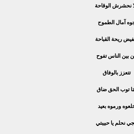
ا نحشرش الوقاحة
وه آمال الطموح
فيض ريحة القباحة
 بين الناس تفوح
تتعزز بالوفاق
مَا توب الحق ضاق
لعوه ورموه بعيد
جي نحلم يا حبيبتي