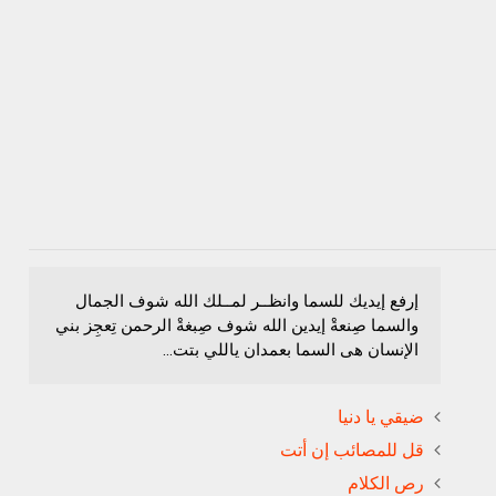
إرفع إيديك للسما وانظــر لمــلك الله شوف الجمال
والسما صِنعةْ إيدين الله شوف صِبغةْ الرحمن تِعجِز بني
الإنسان هى السما بعمدان ياللي بتت...
ضيقي يا دنيا
قل للمصائب إن أتت
رص الكلام