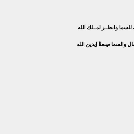
 للسما وانظــر لمــلك الله
 والسما صِنعةْ إيدين الله