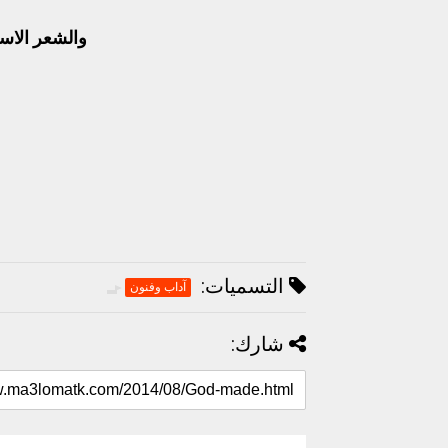
والشعر الاس
التسميات:
آداب وفنون
شارك: