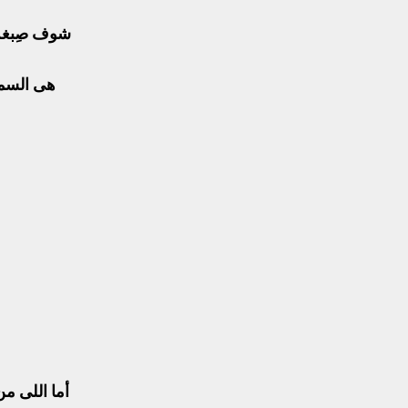
شوف صِبغةْ 
هى السما 
أما اللى م