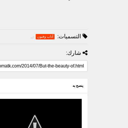
التسميات:
آداب وفنون
شارك:
ينصح به