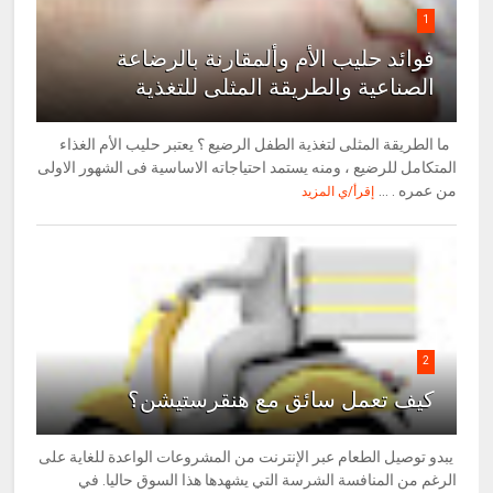
1
فوائد حليب الأم وألمقارنة بالرضاعة
الصناعية والطريقة المثلى للتغذية
ما الطريقة المثلى لتغذية الطفل الرضيع ؟ يعتبر حليب الأم الغذاء
المتكامل للرضيع ، ومنه يستمد احتياجاته الاساسية فى الشهور الاولى
من عمره . ...
إقرأ/ي المزيد
2
كيف تعمل سائق مع هنقرستيشن؟
يبدو توصيل الطعام عبر الإنترنت من المشروعات الواعدة للغاية على
الرغم من المنافسة الشرسة التي يشهدها هذا السوق حاليا. في