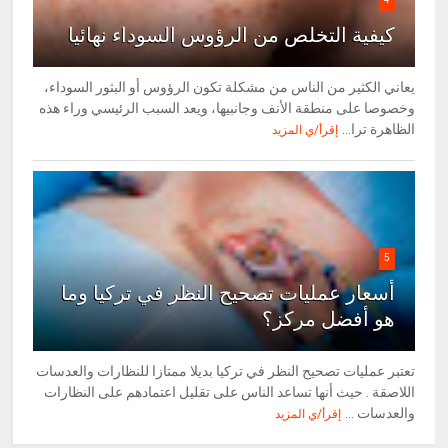
كيفية التخلص من الرؤوس السوداء نهائيا
يعاني الكثير من الناس من مشكلة تكون الرؤوس أو البثور السوداء،
وخصوصا على منطقة الأنف وجانبيها، ويعد السبب الرئيسي وراء هذه
الظاهرة ترا...
إقرأ/ي المزيد
5
أسعار عمليات تصحيح النظر في تركيا وما
هو أفضل مركز؟
تعتبر عمليات تصحيح النظر في تركيا بديلا ممتازا للنظارات والعدسات
اللاصقة . حيث أنها تساعد الناس على تقليل اعتمادهم على النظارات
والعدسات ...
إقرأ/ي المزيد